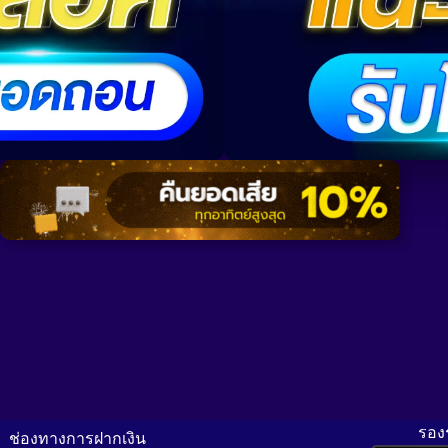
รอง
ช่องทางการฝากเงิน