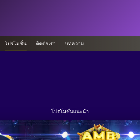
โปรโมชั่น
ติดต่อเรา
บทความ
โปรโมชั่นแนะนำ